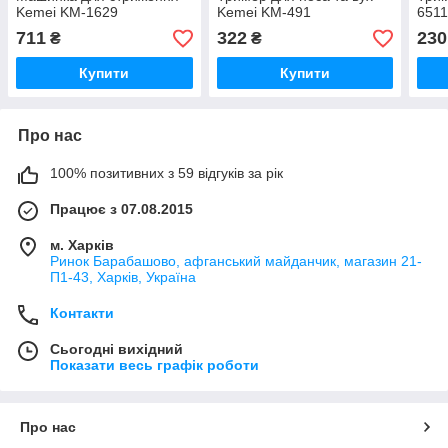
Kemei KM-1629
Kemei KM-491
6511
711
322
230
₴
₴
Купити
Купити
Про нас
100% позитивних з 59 відгуків за рік
Працює з 07.08.2015
м. Харків
Ринок Барабашово, афганський майданчик, магазин 21-
П1-43, Харків, Україна
Контакти
Сьогодні вихідний
Показати весь графік роботи
Про нас