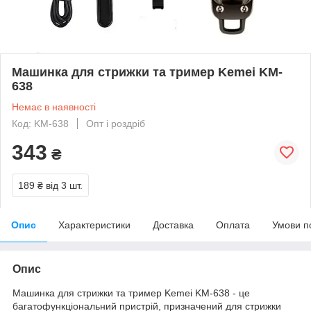
Машинка для стрижки та тример Kemei KM-
638
Немає в наявності
Код: KM-638
Опт і роздріб
343
₴
189 ₴
від 3 шт.
Опис
Характеристики
Доставка
Оплата
Умови п
Опис
Машинка для стрижки та тример Kemei KM-638 - це
багатофункціональний пристрій, призначений для стрижки