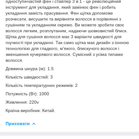
одноступінчастий фен і стайлер 3 в 1 - це революційний
інструмент для укладання, який замінює фен і робить
укладання замість прасування. Фен щітка допоможе
розчесати, висушити та вирівняти волосся в порівнянні з
сушінням та укладанням окремо. Ви можете зробити своє
волосся легким, розплутаним, надаючи шовковистий блиск.
Щітка для сушіння волосся має 3 варіанти швидкості для
гнучкості при укладанні. Так само щітка має дизайн з іонною
технологією для гладкого, м'якого, блискучого волосся і
зменшення кучерявого волосся. Сумісний з усіма типами
волосся.
Довжина шнура (м): 1.5
Кількість швидкостей: 3
Кількість температурних режимів: 2
Потужність (Вт): 1000
Живлення: 220v
Країна-виробник: Китай.
Приховати