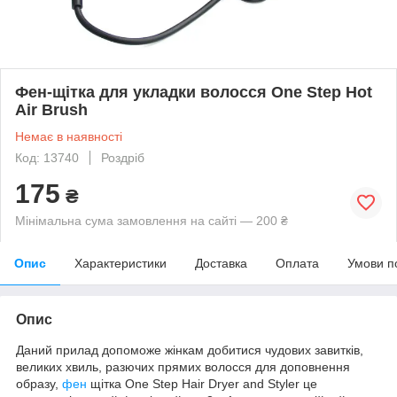
Фен-щітка для укладки волосся One Step Hot
Air Brush
Немає в наявності
Код: 13740
Роздріб
175
₴
Мінімальна сума замовлення на сайті — 200 ₴
Опис
Характеристики
Доставка
Оплата
Умови п
Опис
Даний прилад допоможе жінкам добитися чудових завитків,
великих хвиль, разючих прямих волосся для доповнення
образу,
фен
щітка One Step Hair Dryer and Styler це