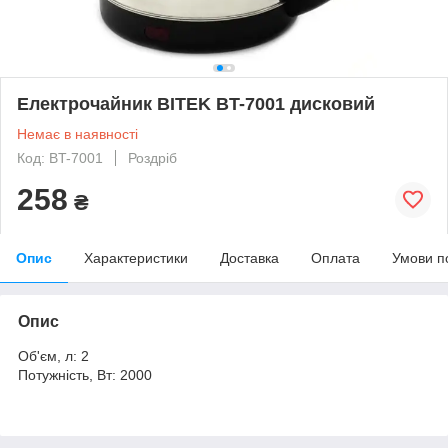
Електрочайник BITEK BT-7001 дисковий
Немає в наявності
Код: BT-7001
Роздріб
258
₴
Опис
Характеристики
Доставка
Оплата
Умови п
Опис
Об'єм, л: 2
Потужність, Вт: 2000