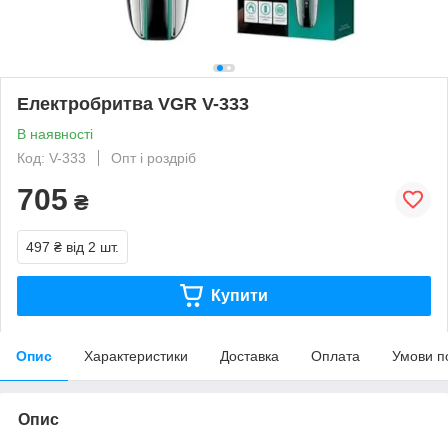
Електробритва VGR V-333
В наявності
Код: V-333
Опт і роздріб
705
₴
497 ₴
від 2 шт.
Купити
Опис
Характеристики
Доставка
Оплата
Умови п
Опис