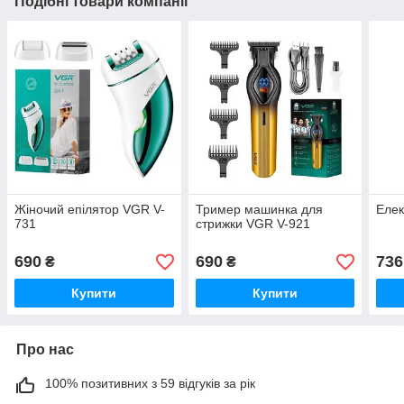
Подібні товари компанії
Жіночий епілятор VGR V-
Тример машинка для
Елек
731
стрижки VGR V-921
690
690
736
₴
₴
Купити
Купити
Про нас
100% позитивних з 59 відгуків за рік