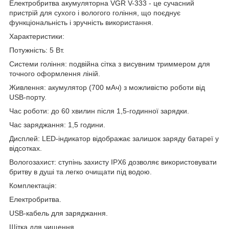
Електробритва акумуляторна VGR V-333 - це сучасний
пристрій для сухого і вологого гоління, що поєднує
функціональність і зручність використання.
Характеристики:
Потужність: 5 Вт.
Системи гоління: подвійна сітка з висувним триммером для
точного оформлення ліній.
Живлення: акумулятор (700 мАч) з можливістю роботи від
USB-порту.
Час роботи: до 60 хвилин після 1,5-годинної зарядки.
Час заряджання: 1,5 години.
Дисплей: LED-індикатор відображає залишок заряду батареї у
відсотках.
Вологозахист: ступінь захисту IPX6 дозволяє використовувати
бритву в душі та легко очищати під водою.
Комплектація:
Електробритва.
USB-кабель для заряджання.
Щітка для чищення.