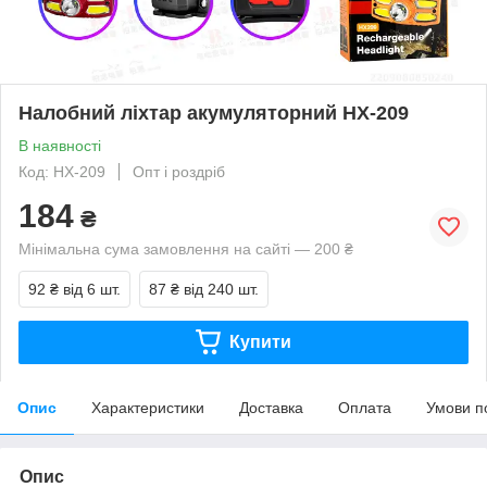
Налобний ліхтар акумуляторний HX-209
В наявності
Код: HX-209
Опт і роздріб
184
₴
Мінімальна сума замовлення на сайті — 200 ₴
92 ₴
від 6 шт.
87 ₴
від 240 шт.
Купити
Опис
Характеристики
Доставка
Оплата
Умови п
Опис