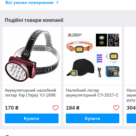
Всі умови повернення
Подібні товари компанії
Акумуляторний налобний
Налобний ліхтар
Нало
ліхтар Yaji (Yajia) YJ-1898
акумуляторний CY-2027-C
акум
руху
світ
170
184
304
₴
₴
Купити
Купити