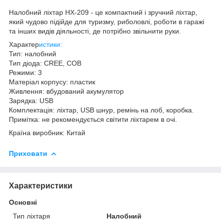
Налобний ліхтар HX-209 - це компактний і зручний ліхтар,
який чудово підійде для туризму, риболовлі, роботи в гаражі
та інших видів діяльності, де потрібно звільнити руки.
Характер
истики:
Тип: налобний
Тип діода: CREE, COB
Режими: 3
Матеріал корпусу: пластик
Живлення: вбудований акумулятор
Зарядка: USB
Комплектація: ліхтар, USB шнур, ремінь на лоб, коробка.
Примітка: не рекомендується світити ліхтарем в очі.
Країна виробник: Китай
Приховати
Характеристики
Основні
Тип ліхтаря
Налобний