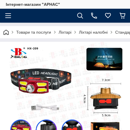
Інтернет-магазин "АРНАС"
Товари та послуги
Ліхтарі
Ліхтарі налобні
Станда