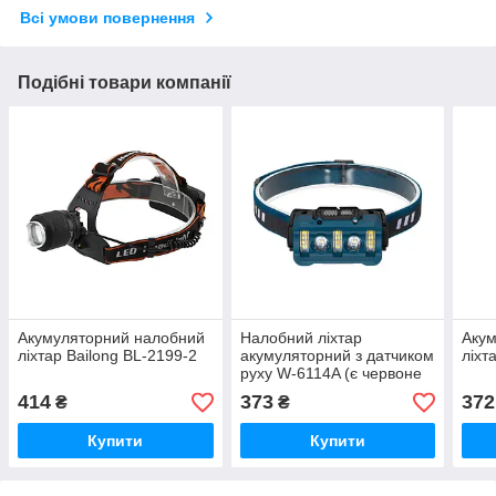
Всі умови повернення
Подібні товари компанії
Акумуляторний налобний
Налобний ліхтар
Акум
ліхтар Bailong BL-2199-2
акумуляторний з датчиком
ліхт
руху W-6114A (є червоне
світло)
414
373
372
₴
₴
Купити
Купити