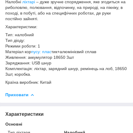
Налобні
ліхтарі
– дуже зручне спорядження, яке згодиться на
риболовлю, полювання, відпочинку, на природі, на пікніку, в
поході, в побуті, або на специфічних роботах, де руки
постійно зайняті.
Характеристики:
Тип: налобний
Тип дiоду:
Режими роботи: 1
Матеріал кор
пусу: плас
тик+алюмiнiєвий сплав
Живлення: аккумулятор 18650 3шт
Заряджання: USB шнур
Комплектація: ліхтар, зарядний шнур, ремiнець на лоб, 18650
3шт, коробка.
Країна виробник: Китай
Приховати
Характеристики
Основні
Тип ліхтаря
Налобний