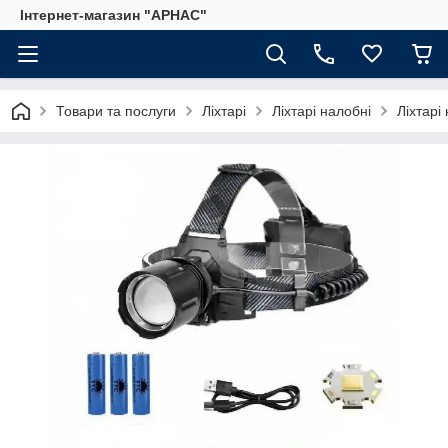
Інтернет-магазин "АРНАС"
Товари та послуги
Ліхтарі
Ліхтарі налобні
Ліхтарі