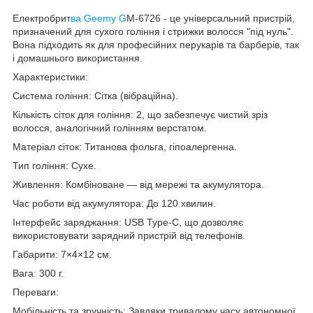
Електробрит
ва Geemy G
M-6726 - це універсальний пристрій,
призначений для сухого гоління і стрижки волосся "під нуль".
Вона підходить як для професійних перукарів та барберів, так
і домашнього використання.
Характеристики:
Система гоління: Сітка (вібраційна).
Кількість сіток для гоління: 2, що забезпечує чистий зріз
волосся, аналогічний голінням верстатом.
Матеріал сіток: Титанова фольга, гіпоалергенна.
Тип гоління: Сухе.
Живлення: Комбіноване — від мережі та акумулятора.
Час роботи від акумулятора: До 120 хвилин.
Інтерфейс заряджання: USB Type-C, що дозволяє
використовувати зарядний пристрій від телефонів.
Габарити: 7×4×12 см.
Вага: 300 г.
Переваги:
Мобільність та зручність: Завдяки тривалому часу автономної