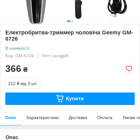
Електробритва-триммер чоловіча Geemy GM-
6726
В наявності
Код: GM-6726
Опт і роздріб
366
₴
212 ₴
від 3 шт.
Купити
Опис
Характеристики
Доставка
Оплата
Умови п
Опис