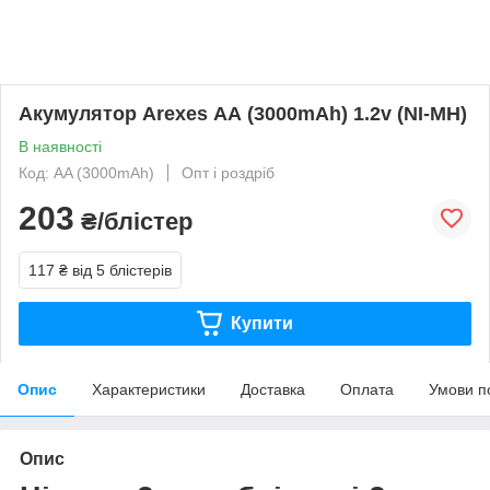
Акумулятор Arexes АА (3000mAh) 1.2v (NI-MH)
В наявності
Код: AA (3000mAh)
Опт і роздріб
203
₴/блістер
117 ₴
від 5 блістерів
Купити
Опис
Характеристики
Доставка
Оплата
Умови п
Опис