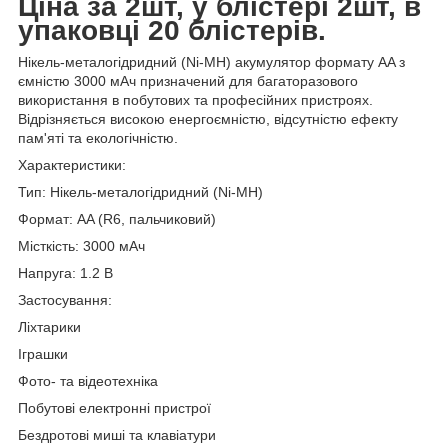
Ціна за 2шт, у блістері 2шт, в
упаковці 20 блістерів.
Нікель-металогідридний (Ni-MH) акумулятор формату AA з
ємністю 3000 мАч призначений для багаторазового
використання в побутових та професійних пристроях.
Відрізняється високою енергоємністю, відсутністю ефекту
пам'яті та екологічністю.
Характеристики:
Тип: Нікель-металогідридний (Ni-MH)
Формат: AA (R6, пальчиковий)
Місткість: 3000 мАч
Напруга: 1.2 В
Застосування:
Ліхтарики
Іграшки
Фото- та відеотехніка
Побутові електронні пристрої
Бездротові миші та клавіатури