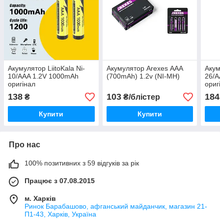
Акумулятор LiitoKala Ni-
Акумулятор Arexes ААА
Акум
10/AAA 1.2V 1000mAh
(700mAh) 1.2v (NI-MH)
26/A
оригінал
ориг
138
103
184
₴
₴/блістер
Купити
Купити
Про нас
100% позитивних з 59 відгуків за рік
Працює з 07.08.2015
м. Харків
Ринок Барабашово, афганський майданчик, магазин 21-
П1-43, Харків, Україна