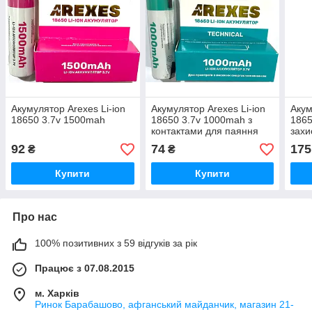
Акумулятор Arexes Li-ion
Акумулятор Arexes Li-ion
Акум
18650 3.7v 1500mah
18650 3.7v 1000mah з
1865
контактами для паяння
захи
висо
92
74
175
₴
₴
пiпт
Купити
Купити
Про нас
100% позитивних з 59 відгуків за рік
Працює з 07.08.2015
м. Харків
Ринок Барабашово, афганський майданчик, магазин 21-