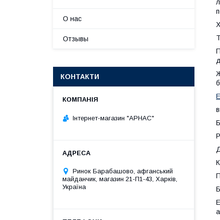
л
п
О нас
Х
Т
Отзывы
П
д
Ж
КОНТАКТИ
б
в
Інтернет-магазин "АРНАС"
Б
Р
Д
К
Ринок Барабашово, афганський
П
майданчик, магазин 21-П1-43, Харків,
Україна
Б
Е
а