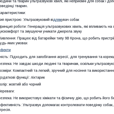
юдини та тварин ультразвукові хвилі, які неприємні для собак і до
оведінці тварин.
арактеристики:
ип пристрою: Ультразвуковий ві
дляк
увач собак
ринцип роботи: Генерація ультразвукових хвиль, які впливають на 
искомфорт та змушуючи уникати джерела звуку
ивлення: Працює від батарейки типу 9В Крона, що робить пристрі
удь-яких умовах
Ефекти
ність: Підходить для запобігання агресії, для тренування та корек
езпека: Не завдає шкоди людині та тваринам, оскільки ультразвук
озміри: Компактний та легкий, зручний для носіння та використання
одаткові функції: ліхтарик
олір: жовтий або чорний
ереваги:
езпека: Не використовує хімікати та фізичну дію, що робить його 
фективність: Ультразвук допомагає контролювати поведінку собак, в
гресія.