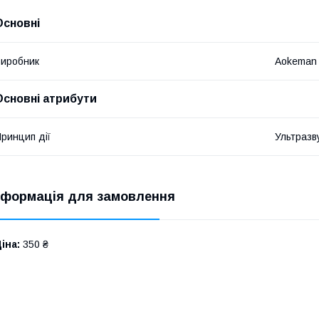
Основні
иробник
Aokeman
Основні атрибути
ринцип дії
Ультразв
нформація для замовлення
іна:
350 ₴