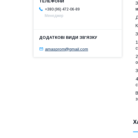
З
м
+380 (96) 472-06-89
Менеджер
Д
К
З
1
с
arnasprom@gmail.com
2
о
3
4
с
В
з
Х