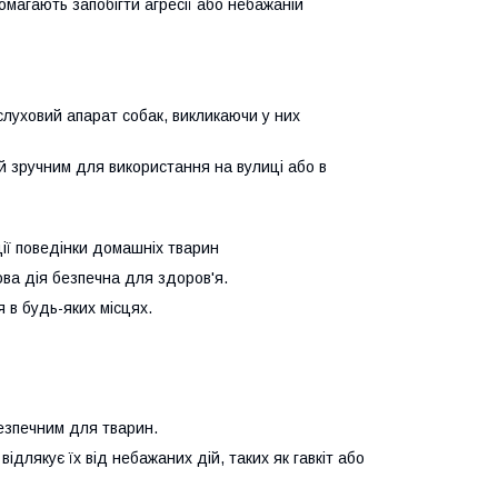
помагають запобігти агресії або небажаній
слуховий апарат собак, викликаючи у них
й зручним для використання на вулиці або в
ції поведінки домашніх тварин
ова дія безпечна для здоров'я.
 в будь-яких місцях.
безпечним для тварин.
ідлякує їх від небажаних дій, таких як гавкіт або