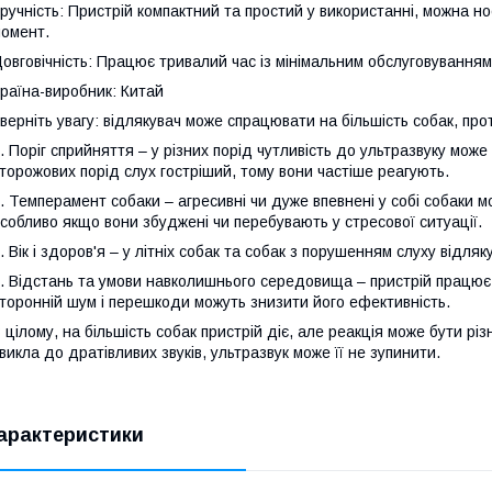
ручність: Пристрій компактний та простий у використанні, можна н
омент.
овговічність: Працює тривалий час із мінімальним обслуговуванням
раїна-виробник: Китай
верніть увагу: відлякувач може спрацювати на більшість собак, про
. Поріг сприйняття – у різних порід чутливість до ультразвуку може
торожових порід слух гостріший, тому вони частіше реагують.
. Темперамент собаки – агресивні чи дуже впевнені у собі собаки м
собливо якщо вони збуджені чи перебувають у стресової ситуації.
. Вік і здоров'я – у літніх собак та собак з порушенням слуху від
. Відстань та умови навколишнього середовища – пристрій працює к
торонній шум і перешкоди можуть знизити його ефективність.
 цілому, на більшість собак пристрій діє, але реакція може бути р
викла до дратівливих звуків, ультразвук може її не зупинити.
арактеристики