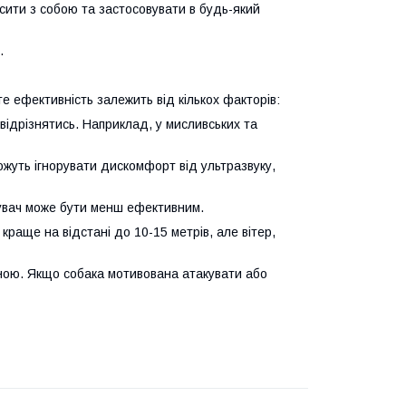
осити з собою та застосовувати в будь-який
.
те ефективність залежить від кількох факторів:
 відрізнятись. Наприклад, у мисливських та
ожуть ігнорувати дискомфорт від ультразвуку,
лякувач може бути менш ефективним.
раще на відстані до 10-15 метрів, але вітер,
ізною. Якщо собака мотивована атакувати або