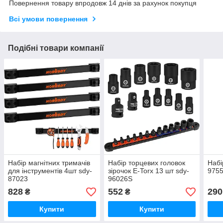
Повернення товару впродовж 14 днів за рахунок покупця
Всі умови повернення
Подібні товари компанії
Набір магнітних тримачів
Набір торцевих головок
Набі
для інструментів 4шт sdy-
зірочок E-Torx 13 шт sdy-
975
87023
96026S
828
552
290
₴
₴
Купити
Купити