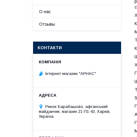
р
с
О нас
Х
К
Отзывы
М
Т
КОНТАКТИ
К
Ш
Х
П
Інтернет-магазин "АРНАС"
Ш
T
S
П
Ринок Барабашово, афганський
майданчик, магазин 21-П1-43, Харків,
А
Україна
П
М