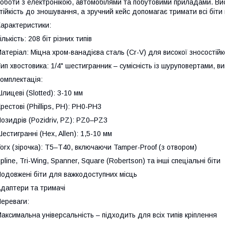
оботи з електронікою, автомобілями та побутовими приладами. Вис
тійкість до зношування, а зручний кейс допомагає тримати всі біти 
арактеристики:
ількість: 208 біт різних типів
атеріал: Міцна хром-ванадієва сталь (Cr-V) для високої зносостійко
ип хвостовика: 1/4" шестигранник – сумісність із шуруповертами, в
омплектація:
лицеві (Slotted): 3-10 мм
рестові (Phillips, PH): PH0-PH3
озидрів (Pozidriv, PZ): PZ0–PZ3
естигранні (Hex, Allen): 1,5-10 мм
orx (зірочка): T5–T40, включаючи Tamper-Proof (з отвором)
pline, Tri-Wing, Spanner, Square (Robertson) та інші спеціальні біти
одовжені біти для важкодоступних місць
даптери та тримачі
ереваги:
аксимальна універсальність – підходить для всіх типів кріплення