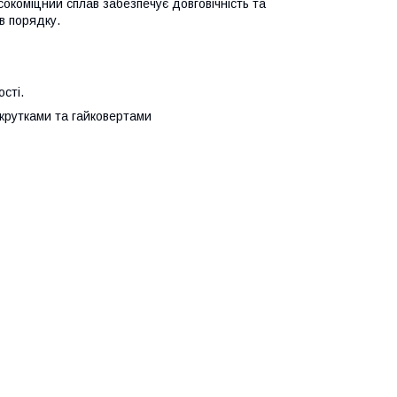
окоміцний сплав забезпечує довговічність та
в порядку.
сті.
икрутками та гайковертами