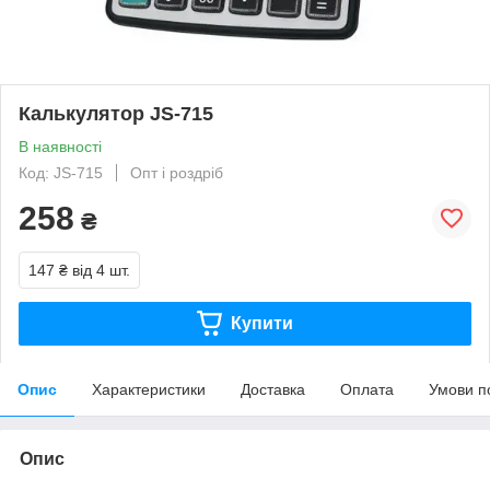
Калькулятор JS-715
В наявності
Код: JS-715
Опт і роздріб
258
₴
147 ₴
від 4 шт.
Купити
Опис
Характеристики
Доставка
Оплата
Умови п
Опис