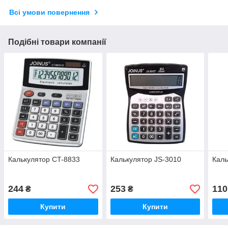
Всі умови повернення
Подібні товари компанії
Калькулятор CT-8833
Калькулятор JS-3010
Каль
244
253
110
₴
₴
Купити
Купити