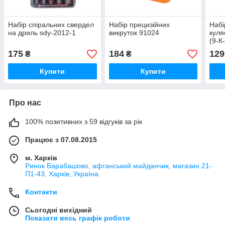
Набір спіральних свердел
Набір прецизійних
Набі
на дриль sdy-2012-1
викруток 91024
куля
(9-К
175
184
129
₴
₴
Купити
Купити
Про нас
100% позитивних з 59 відгуків за рік
Працює з 07.08.2015
м. Харків
Ринок Барабашово, афганський майданчик, магазин 21-
П1-43, Харків, Україна
Контакти
Сьогодні вихідний
Показати весь графік роботи