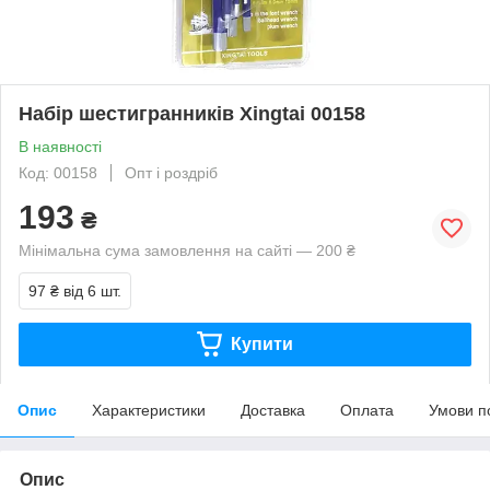
Набір шестигранників Xingtai 00158
В наявності
Код: 00158
Опт і роздріб
193
₴
Мінімальна сума замовлення на сайті — 200 ₴
97 ₴
від 6 шт.
Купити
Опис
Характеристики
Доставка
Оплата
Умови п
Опис