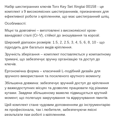
Набір шестигранних ключів Torx Key Set Xingtai 00158 - це
комплект з 9 високоякісних шестигранників, призначених для
ефективної роботи з кріпленням, що має шестигранний шліц.
Особливості:
Міцні та довговічні – виготовлені з високоякісної хром-
ванадієвої сталі (Cr-V), стійкої до зношування та корозії.
Широкий діапазон розмірів: 1.5, 2, 2.5, 3, 4, 5, 6, 8, 10 - що
підходить для багатьох видів кріплення.
Зручність зберігання – комплект поставляється у компактному
тримачі, що забезпечує зручну організацію та доступ до
ключів.
Ергономічна форма – класичний L-подібний дизайн для
зручного використання та посиленого крутного моменту.
Збільшена довжина: забезпечує зручний доступ до кріплення
у важкодоступних місцях та дозволяє працювати під різними
кутами. Завдяки збільшеному важелю підвищується крутний
момент, що полегшує закручування та відкручування гвинтів.
Цей комплект стане чудовим доповненням до інструментарію
як професіонала, так і любителя, забезпечуючи якісні
результати при роботі з кріпленням.