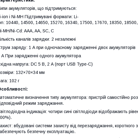
ипи акумуляторів, що підтримуються:
i-ion і Ni-MH Підтримувані формати: Li-
on: 10440, 14500, 14650, 15270, 16340, 17500, 17670, 18350, 18500,
i-MH/Ni-Cd: AAA, AA, SC, C
ількість каналів зарядки: 2 незалежні
трум заряду: 1 А при одночасному зарядженні двох акумуляторів
 А При зарядженні одного акумулятора
хідна напруга: DC 5 В, 2 А (порт USB Type-C)
озміри: 132×70×34 мм
ага: 102 г
Особливості:
втоматичне визначення типу акумулятора: пристрій самостійно роз
ідповідний режим заряджання.
вітлодіодна індикація: чотири сині світлодіоди відображають рів
00%).
ахист: вбудовані системи захисту від перезаряджання, короткого 
абезпечують безпечну експлуатацію.