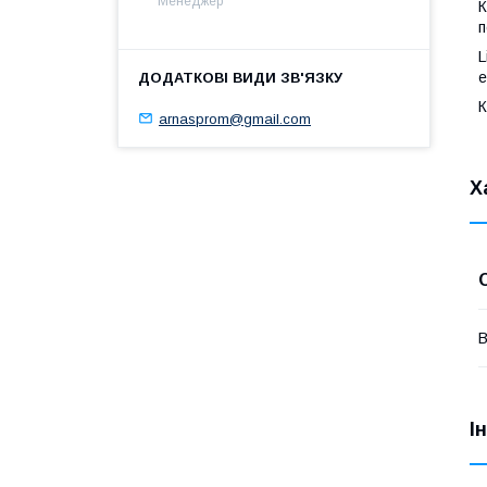
Менеджер
К
п
L
е
К
arnasprom@gmail.com
Х
В
І