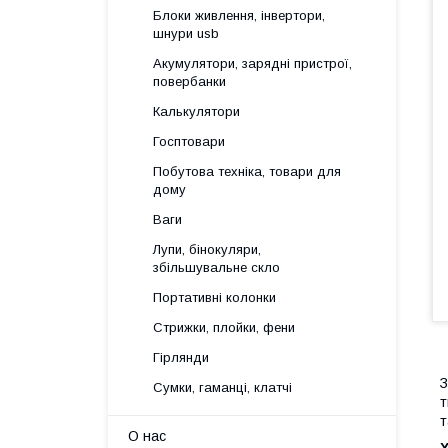
Блоки живлення, інвертори,
шнури usb
Акумулятори, зарядні пристрої,
повербанки
Калькулятори
Госптовари
Побутова техніка, товари для
дому
Ваги
Лупи, бінокуляри,
збільшувальне скло
Портативні колонки
Стрижки, плойки, фени
Гірлянди
З
Сумки, гаманці, клатчі
т
т
О нас