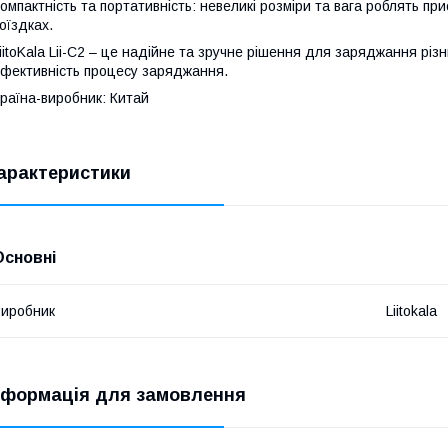
омпактність та портативність: невеликі розміри та вага роблять пр
оїздках.
iitoKala Lii-C2 – це надійне та зручне рішення для заряджання різ
фективність процесу заряджання.
раїна-виробник: Китай
арактеристики
Основні
иробник
Liitokala
нформація для замовлення