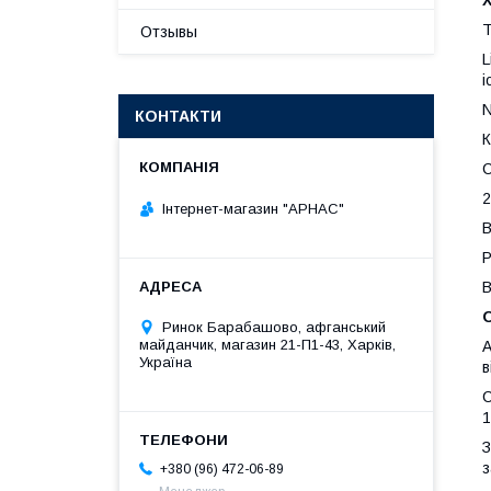
Т
Отзывы
L
i
N
КОНТАКТИ
К
С
2
Інтернет-магазин "АРНАС"
В
Р
В
Ринок Барабашово, афганський
майданчик, магазин 21-П1-43, Харків,
А
Україна
в
С
1
З
з
+380 (96) 472-06-89