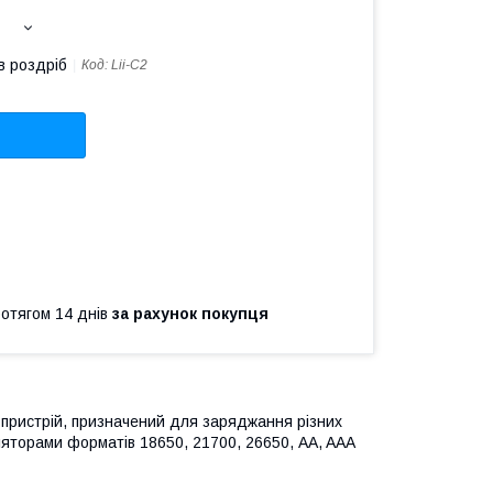
в роздріб
Код:
Lii-C2
ротягом 14 днів
за рахунок покупця
й пристрій, призначений для заряджання різних
уляторами форматів 18650, 21700, 26650, AA, AAA