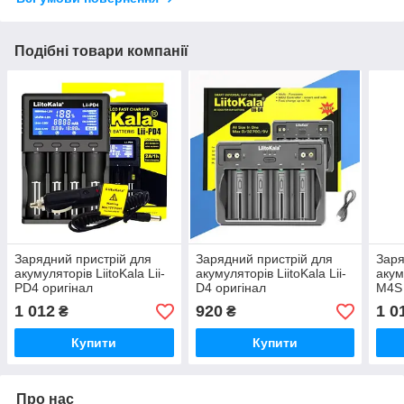
Подібні товари компанії
Зарядний пристрій для
Зарядний пристрій для
Заря
акумуляторів LiitoKala Lii-
акумуляторів LiitoKala Lii-
акум
PD4 оригінал
D4 оригінал
M4S 
1 012
920
1 0
₴
₴
Купити
Купити
Про нас