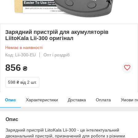
Зарядний пристрій для акумуляторів
LiitoKala Lii-300 оригінал
Немає в наявності
Код: Lii-300-EU
Опт і роздріб
856
₴
598 ₴
від 2 шт.
Опис
Характеристики
Доставка
Оплата
Умови п
Опис
Зарядний пристрій LiitoKala Lii-300 - це інтелектуальний
двоканальний пристрій, призначений для роботи з різними