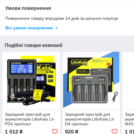
Умови повернення
Повернення товару впродовж 14 днів за рахунок покупця
Всі умови повернення
Подібні товари компанії
Зарядний пристрій для
Зарядний пристрій для
Заря
акумуляторів LiitoKala Lii-
акумуляторів LiitoKala Lii-
акум
PD4 оригінал
D4 оригінал
M4S 
1 012
920
1 0
₴
₴