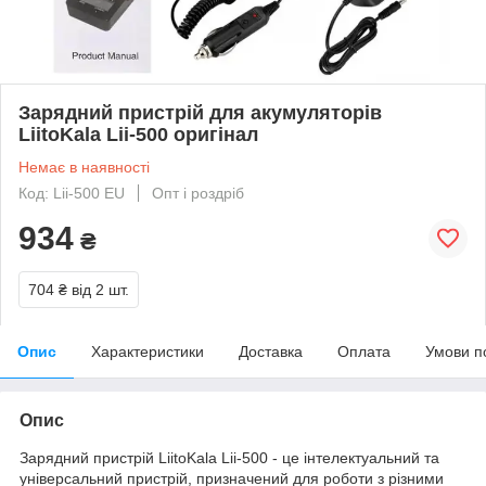
Зарядний пристрій для акумуляторів
LiitoKala Lii-500 оригінал
Немає в наявності
Код: Lii-500 EU
Опт і роздріб
934
₴
704 ₴
від 2 шт.
Опис
Характеристики
Доставка
Оплата
Умови п
Опис
Зарядний пристрій LiitoKala Lii-500 - це інтелектуальний та
універсальний пристрій, призначений для роботи з різними