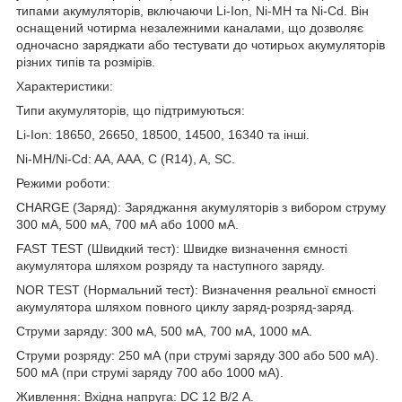
типами акумуляторів, включаючи Li-Ion, Ni-MH та Ni-Cd. Він
оснащений чотирма незалежними каналами, що дозволяє
одночасно заряджати або тестувати до чотирьох акумуляторів
різних типів та розмірів.
Характеристики:
Типи акумуляторів, що підтримуються:
Li-Ion: 18650, 26650, 18500, 14500, 16340 та інші.
Ni-MH/Ni-Cd: AA, AAA, C (R14), A, SC.
Режими роботи:
CHARGE (Заряд): Заряджання акумуляторів з вибором струму
300 мА, 500 мА, 700 мА або 1000 мА.
FAST TEST (Швидкий тест): Швидке визначення ємності
акумулятора шляхом розряду та наступного заряду.
NOR TEST (Нормальний тест): Визначення реальної ємності
акумулятора шляхом повного циклу заряд-розряд-заряд.
Струми заряду: 300 мА, 500 мА, 700 мА, 1000 мА.
Струми розряду: 250 мА (при струмі заряду 300 або 500 мА).
500 мА (при струмі заряду 700 або 1000 мА).
Живлення: Вхідна напруга: DC 12 В/2 А.