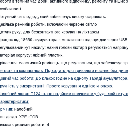
оботи в темний час доби, активного відпочинку, ремонту та інших з
собливості:
отужний світлодіод, який забезпечує високу яскравість.
екілька режимів роботи, включаючи червоне світло
атчик руху, для безконтактного керування ліхтарем
рацює від 18650 акумулятора з можливістю підзарядки через USB
егульований кут нахилу: нахил голови ліхтаря регулюється напряму 
атеріал корпусу: якісний пластик.
ріплення: еластичний ремінець, що регулюється, що забезпечує зру
егкість та компактність: Підходить для тривалого носіння без дис
овгий час роботи: До кількох годин на одному заряді акумулятора
ручність у використанні: Просте керування однією кнопкою.
алобний ліхтар T124 стане надійним помічником у будь-якій ситуац
арактеристики:
<
p>Тип:
налобний
ип діода: XPE+COB
ількість режимів роботи: 4