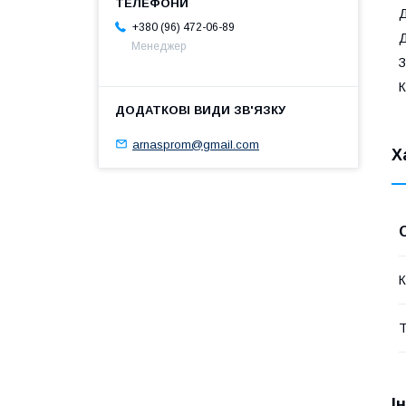
Д
+380 (96) 472-06-89
Д
Менеджер
З
К
arnasprom@gmail.com
Х
К
Т
І