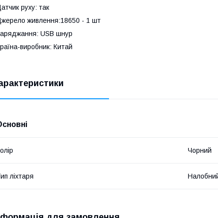
атчик руху: так
жерело живлення:18650 - 1 шт
аряджання: USB шнур
раїна-виробник: Китай
арактеристики
Основні
олір
Чорний
ип ліхтаря
Налобни
нформація для замовлення