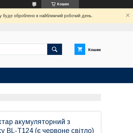
Кошик
вку буде оброблено в найближчий робочий день.
Кошик
хтар акумуляторний з
у BL-T124 (є червоне світло)