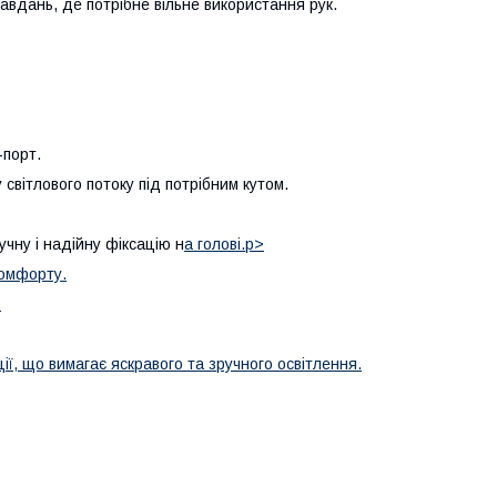
авдань, де потрібне вільне використання рук.
-порт.
світлового потоку під потрібним кутом.
чну і надійну фіксацію н
а голові.p>
комфорту.
.
ії, що вимагає яскравого та зручного освітлення.