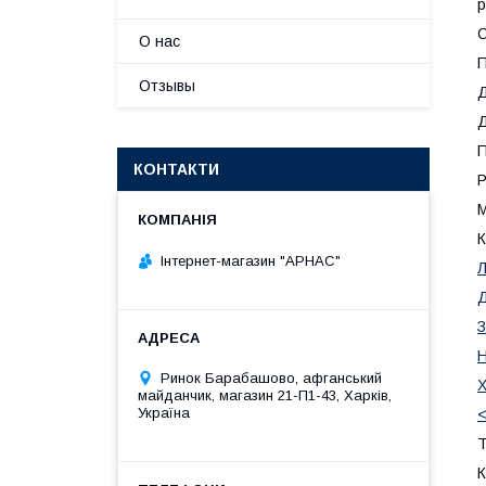
р
О
О нас
П
Отзывы
Д
Д
П
КОНТАКТИ
Р
М
К
Інтернет-магазин "АРНАС"
Л
Д
З
Н
Ринок Барабашово, афганський
Х
майданчик, магазин 21-П1-43, Харків,
Україна
Т
К