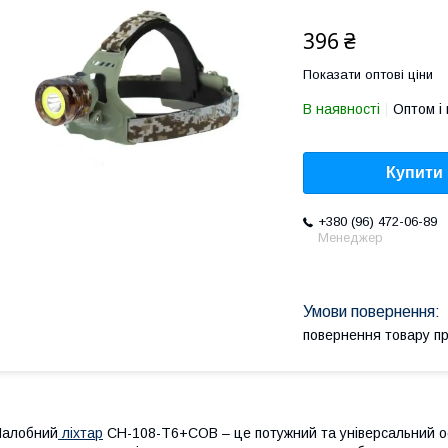
396 ₴
Показати оптові ціни
В наявності
Оптом і 
Купити
+380 (96) 472-06-89
Менеджер
повернення товару п
Налобний
ліхтар
CH-108-T6+COB – це потужний та універсальний ос