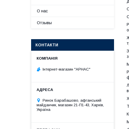
д
О
О нас
С
Отзывы
Р
о
Ж
т
КОНТАКТИ
З
з
М
Інтернет-магазин "АРНАС"
Р
ф
Л
Х
Ринок Барабашово, афганський
майданчик, магазин 21-П1-43, Харків,
Т
Україна
К
М