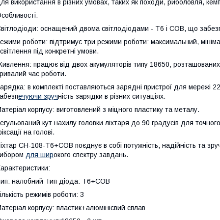
ля використання в різних умовах, таких як походи, риболовля, кемпі
собливості:
вітлодіоди: оснащений двома світлодіодами - T6 і COB, що забезп
ежими роботи: підтримує три режими роботи: максимальний, мінім
світлення під конкретні умови.
ивлення: працює від двох акумуляторів типу 18650, розташованих 
ривалий час роботи.
арядка: в комплекті поставляються зарядні пристрої для мережі 22
абезп
ечуючи зруч
ність зарядки в різних ситуаціях.
атеріал корпусу: виготовлений з міцного пластику та металу.
егульований кут нахилу головки ліхтаря до 90 градусів для точного
іксації на голові.
іхтар CH-108-T6+COB поєднує в собі потужність, надійність та зру
вибором
для шир
окого спектру завдань.
арактеристики:
ип: налобний Тип діода: T6+COB
ількість режимів роботи: 3
атеріал корпусу: пластик+алюмінієвий сплав