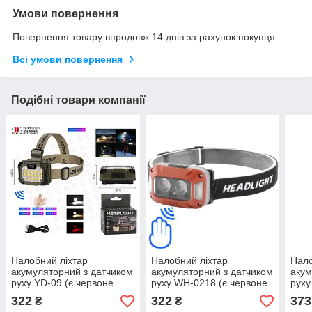
Умови повернення
Повернення товару впродовж 14 днів за рахунок покупця
Всі умови повернення
Подібні товари компанії
Налобний ліхтар
Налобний ліхтар
Нало
акумуляторний з датчиком
акумуляторний з датчиком
акум
руху YD-09 (є червоне
руху WH-0218 (є червоне
руху
світло)
світло)
світ
322
322
373
₴
₴