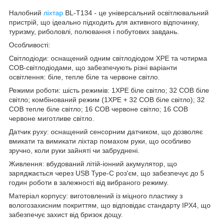
Налобний
ліхтар
BL-T134 - це універсальний освітлювальний
пристрій, що ідеально підходить для активного відпочинку,
туризму, риболовлі, полювання і побутових завдань.
Особливості:
Світлодіоди: оснащений одним світлодіодом XPE та чотирма
COB-світлодіодами, що забезпечують різні варіанти
освітлення: біле, тепле біле та червоне світло.
Режими роботи: шість режимів: 1XPE біле світло; 32 COB біле
світло; комбінований режим (1XPE + 32 COB біле світло); 32
COB тепле біле світло; 16 COB червоне світло; 16 COB
червоне миготливе світло.
Датчик руху: оснащений сенсорним датчиком, що дозволяє
вмикати та вимикати ліхтар помахом руки, що особливо
зручно, коли руки зайняті чи забруднені.
Живлення: вбудований літій-іонний акумулятор, що
заряджається через USB Type-C роз'єм, що забезпечує до 5
годин роботи в залежності від вибраного режиму.
Матеріал корпусу: виготовлений із міцного пластику з
вологозахисним покриттям, що відповідає стандарту IPX4, що
забезпечує захист від бризок дощу.