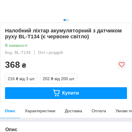
Налобний ліхтар акумуляторний з датчиком
руху BL-T134 (є червоне світло)
В наявності
Код: BL-T134
Опт і роздріб
368
₴
216 ₴
від 3 шт.
202 ₴
від 200 шт.
Купити
Опис
Характеристики
Доставка
Оплата
Умови п
Опис