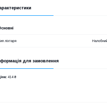
арактеристики
Основні
ип ліхтаря
Налобни
нформація для замовлення
іна:
414 ₴