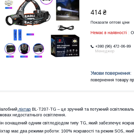
414 ₴
Показати оптові ціни
Немає в наявності
О
+380 (96) 472-06-89
Менеджер
повернення товару п
Налобний
ліхтар
BL-T207-TG – це зручний та потужний освітлюваль
мовах недостатнього освітлення.
ін оснащений одним світлодіодом типу TG, який забезпечує яскрави
іхтар має два режими роботи: 100% яскравості та режим SOS, який