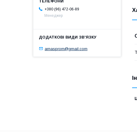
+380 (96) 472-06-89
Х
Менеджер
arnasprom@gmail.com
Т
І
Ц