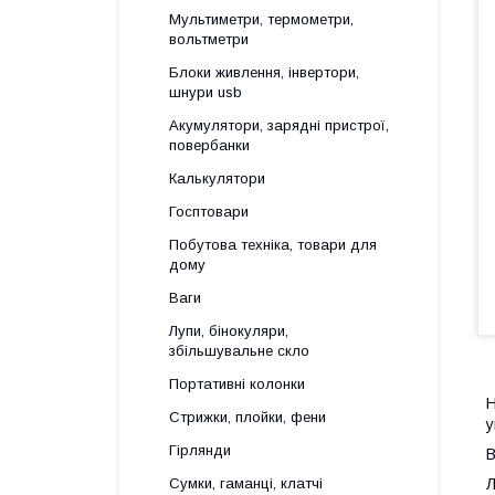
Мультиметри, термометри,
вольтметри
Блоки живлення, інвертори,
шнури usb
Акумулятори, зарядні пристрої,
повербанки
Калькулятори
Госптовари
Побутова техніка, товари для
дому
Ваги
Лупи, бінокуляри,
збільшувальне скло
Портативні колонки
Стрижки, плойки, фени
у
Гірлянди
В
Сумки, гаманці, клатчі
Л