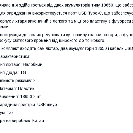
ивлення здійснюється від двох акумуляторів типу 18650, що забе
ля заряджання використовується порт USB Type-C, що забезпечує
орпус ліхтаря виконаний з легкого та міцного пластику з флуоресц
емряві.
онструкція дозволяє регулювати кут нахилу голови ліхтаря, а фу
окусу світлового променя від широкого до точкового.
 комплект входять сам ліхтар, два акумулятори 18650 і кабель US
арактеристики:
ип ліхтаря: Налобний
ип діода: TG
ількість режимів: 2
атеріал: Пластик
ивлення: 18650 2шт
арядний пристрій: USB шнур
ум: так
раїна виробник: Китай