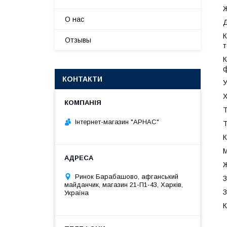
Ж
О нас
Д
К
Отзывы
т
К
ф
КОНТАКТИ
У
Х
Т
Інтернет-магазин "АРНАС"
Т
К
М
Ж
Ринок Барабашово, афганський
З
майданчик, магазин 21-П1-43, Харків,
З
Україна
К