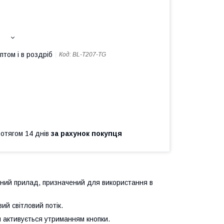
птом і в роздріб
Код:
BL-T207-TG
ротягом 14 днів
за рахунок покупця
ний прилад, призначений для використання в
й світловий потік.
 активується утриманням кнопки.