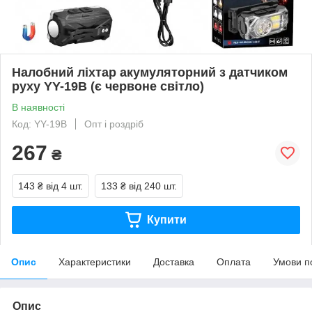
Налобний ліхтар акумуляторний з датчиком
руху YY-19B (є червоне світло)
В наявності
Код: YY-19B
Опт і роздріб
267
₴
143 ₴
від 4 шт.
133 ₴
від 240 шт.
Купити
Опис
Характеристики
Доставка
Оплата
Умови п
Опис