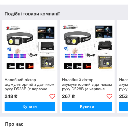
Подібні товари компанії
Налобний ліхтар
Налобний ліхтар
Нало
акумуляторний з датчиком
акумуляторний з датчиком
акум
руху D528E (є червоне
руху D528B (є червоне
руху
світло)
світло)
світ
248
267
253
₴
₴
Купити
Купити
Про нас