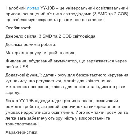
Налобний
ліхтар
YY-19B – це універсальний освітлювальний
прилад, оснащений п'ятьма світлодіодами (3 SMD та 2 COB),
що забезпечує яскраве та рівномірне освітлення.
Особливостi:
Джерело світла: 3 SMD та 2 COB світлодіода.
Декілька режимів роботи.
Матеріал корпусу: міцний пластик.
Живлення: вбудований акумулятор, що заряджається через
роз'єм USB.
Додаткові функції: датчик руху для безконтактного керування,
кут нахилу, що регулюється, магніт для кріплення до
металевих поверхонь, кліпса для носіння та індикатор рівня
заряду.
Ліхтар YY-19B підходить для різних завдань, включаючи
ремонтні роботи, активний відпочинок та використання в
умовах недостатнього освітлення. Його компактні розміри та
легка вага забезпечують зручність у використанні та
транспортуванні.
Характеристики: