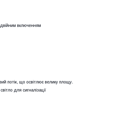
подвійним включенням
вий потік, що освітлює велику площу.
світло для сигналізації