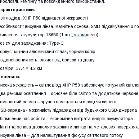
иболовлі, кемпінгу та повсякденного використання.
Характеристики:
вітлодіод: XHP P50 підвищеної яскравості
собливості: висувна лінза, магнітна основа, SMD-підсвічування з 
ивлення: акумулятор 18650 (1 шт
., у комп
лекті)
оз'єм для заряджання: Type-C
орпус: міцний алюмінієвий сплав, чорний колір
одонепроникність: захист від бризок та дощу
озміри: 17.4 × 4.2 см
Переваги:
исока яскравість – світлодіод XHP P50 забезпечує потужний світло
ва режими освітлення – основне біле світло та додаткове червоне 
омпактний розмір – зручно поміщається в руці чи кишені
SB-зарядка - можливість підзарядки від будь-якого USB-джерела
більшений час роботи – економічна витрата енергії акумулятора
агнітна основа дозволяє закріпити ліхтар на металевих поверхнях.
исувна лінза – для налаштування фокусу світлового потоку