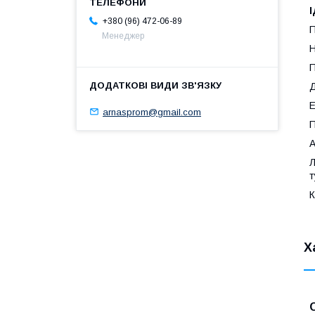
+380 (96) 472-06-89
П
Менеджер
Н
Д
Е
arnasprom@gmail.com
П
А
Л
т
К
Х