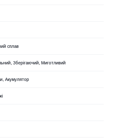
вий сплав
ьний, Зберігаючий, Миготливий
и, Акумулятор
жі