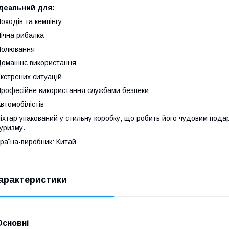
Ідеальний для:
оходів та кемпінгу
ічна рибалка
Полювання
омашнє використання
кстрених ситуацій
рофесійне використання службами безпеки
втомобілістів
іхтар упакований у стильну коробку, що робить його чудовим пода
уризму.
раїна-виробник: Китай
арактеристики
Основні