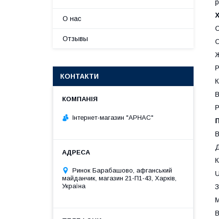
р
О нас
С
Отзывы
О
Ж
Р
КОНТАКТИ
К
В
Р
Інтернет-магазин "АРНАС"
В
Д
К
Ринок Барабашово, афганський
U
майданчик, магазин 21-П1-43, Харків,
Україна
З
М
В