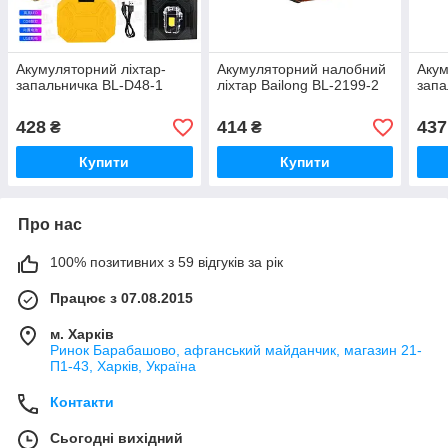
Акумуляторний ліхтар-
Акумуляторний налобний
Акум
запальничка BL-D48-1
ліхтар Bailong BL-2199-2
запа
428
414
437
₴
₴
Купити
Купити
Про нас
100% позитивних з 59 відгуків за рік
Працює з 07.08.2015
м. Харків
Ринок Барабашово, афганський майданчик, магазин 21-
П1-43, Харків, Україна
Контакти
Сьогодні вихідний