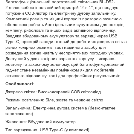
Багатофункціональний портативний світильник BL-D52-
2 являє собою інноваційний пристрій "2-в-1", що поєднує
потужний COB-ліхтар та електричну дугову запальничку.
Компактний розмір та міцний корпус із прозорою захисною
оболонкою роблять його ідеальним супутником для походів,
кемпінгу, риболовлі та інших видів активного відпочинку.
Завдяки вбудованому акумулятору та зарядці через USB
Type-C, пристрій завжди готовий до роботи як джерела світла
різних колірних режимів, так і надійного засобу для
розведення вогню навіть у несприятливих погодних умовах.
Доступний у двох колірних варіантах корпусу – яскраво-
жовтому та захисному зеленому, цей багатофункціональний
гаджет стане незамінним помічником як для любителів
активного відпочинку, так і для професійних рятувальників.
Особливості:
Джерело світла: Високояскравий COB світлодіод
Режими освітлення: Біле, жовте та червоне світло
Запальничка: Електрична дугова система (безконтактне
запалювання)
Живлення: Вбудований акумулятор
Тип заряджання: USB Type-C (у комплекті)