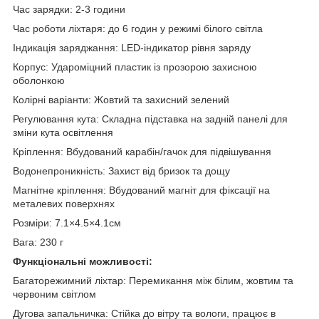
Час зарядки: 2-3 години
Час роботи ліхтаря: до 6 годин у режимі білого світла
Індикація заряджання: LED-індикатор рівня заряду
Корпус: Удароміцний пластик із прозорою захисною
оболонкою
Колірні варіанти: Жовтий та захисний зелений
Регулювання кута: Складна підставка на задній панелі для
зміни кута освітлення
Кріплення: Вбудований карабін/гачок для підвішування
Водонепроникність: Захист від бризок та дощу
Магнітне кріплення: Вбудований магніт для фіксації на
металевих поверхнях
Розміри: 7.1×4.5×4.1см
Вага: 230 г
Функціональні можливості:
Багаторежимний ліхтар: Перемикання між білим, жовтим та
червоним світлом
Дугова запальничка: Стійка до вітру та вологи, працює в