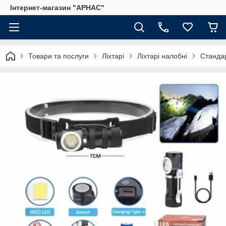
Інтернет-магазин "АРНАС"
Товари та послуги
Ліхтарі
Ліхтарі налобні
Станда