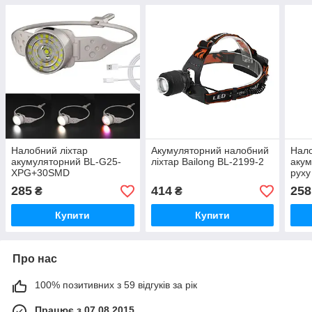
Налобний ліхтар
Акумуляторний налобний
Нало
акумуляторний BL-G25-
ліхтар Bailong BL-2199-2
акум
XPG+30SMD
руху
світ
285
414
258
₴
₴
Купити
Купити
Про нас
100% позитивних з 59 відгуків за рік
Працює з 07.08.2015