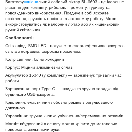
Багатофу
нкціона
льний лобовий ліхтар BL-6603 - це ідеальне
рішення для кемпінгу, риболовлі, ремонту, туризму та
повсякденного використання. Поєднує в собі яскраве
освітлення, зручність носіння та автономну роботу. Може
використовуватись як налобний ліхтар або як кишеньковий
ручний світильник.
Особливості:
Світлодіод: SMD LED - потужне та енергоефективне джерело
світла з яскравим, широким променем.
Колір світіння: білий холодний
Корпус: Міцний алюмінієвий сплав
Акумулятор 16340 (у комплекті) — забезпечує тривалий час
роботи.
Заряджання: порт Type-C — швидка та зручна зарядка від
будь-якого USB-джерела.
Кріплення: еластичний лобовий ремінь з регульованою
довжиною.
Управління: зручна кнопка увімкнення/перемикання режимів.
Магніт: вбудований в основу можна кріпити до металевих
поверхонь, звільняючи руки.