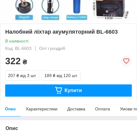
Налобний ліхтар акумуляторний BL-6603
В наявності
Код: BL-6603
Опт і роздріб
322
₴
207 ₴
від 3 шт.
189 ₴
від 120 шт.
Купити
Опис
Характеристики
Доставка
Оплата
Умови п
Опис