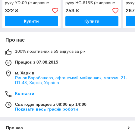
руху YD-09 (є червоне
руху HC-615S (є червоне
руху
світло)
світло)
світ
322
253
267
₴
₴
Купити
Купити
Про нас
100% позитивних з 59 відгуків за рік
Працює з 07.08.2015
м. Харків
Ринок Барабашово, афганський майданчик, магазин 21-
П1-43, Харків, Україна
Контакти
Сьогодні працює з 08:00 до 14:00
Показати весь графік роботи
Про нас