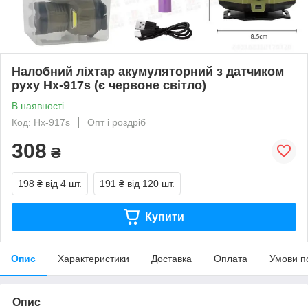
Налобний ліхтар акумуляторний з датчиком
руху Hx-917s (є червоне світло)
В наявності
Код: Hx-917s
Опт і роздріб
308
₴
198 ₴
від 4 шт.
191 ₴
від 120 шт.
Купити
Опис
Характеристики
Доставка
Оплата
Умови п
Опис