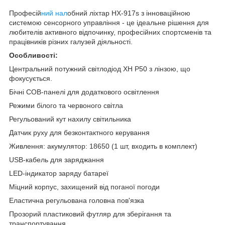
Професій
ний нал
обний ліхтар HX-917s з інноваційною
системою сенсорного управління - це ідеальне рішення для
любителів активного відпочинку, професійних спортсменів та
працівників різних галузей діяльності.
Особливості:
Центральний потужний світлодіод XH P50 з лінзою, що
фокусується.
Бічні COB-панелі для додаткового освітлення
Режими білого та червоного світла
Регульований кут нахилу світильника
Датчик руху для безконтактного керування
Живлення: акумулятор: 18650 (1 шт, входить в комплект)
USB-кабель для заряджання
LED-індикатор заряду батареї
Міцний корпус, захищений від поганої погоди
Еластична регульована головна пов'язка
Прозорий пластиковий футляр для зберігання та
транспортування