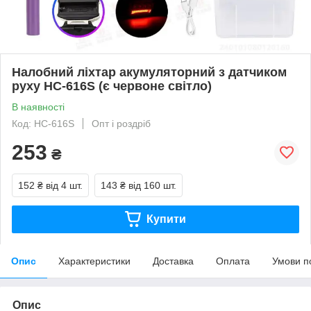
Налобний ліхтар акумуляторний з датчиком
руху HC-616S (є червоне світло)
В наявності
Код: HC-616S
Опт і роздріб
253
₴
152 ₴
від 4 шт.
143 ₴
від 160 шт.
Купити
Опис
Характеристики
Доставка
Оплата
Умови п
Опис