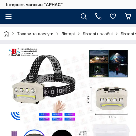
Інтернет-магазин "АРНАС"
Товари та послуги
Ліхтарі
Ліхтарі налобні
Ліхтарі