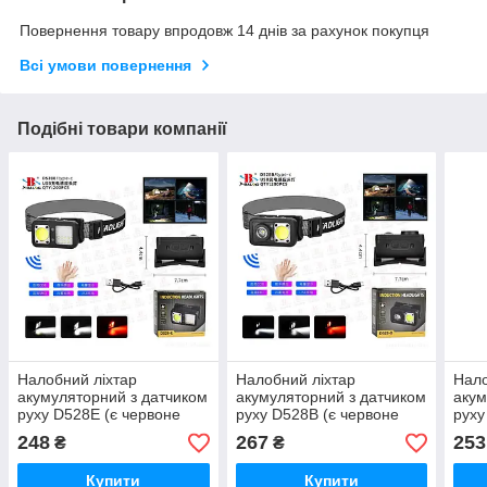
Повернення товару впродовж 14 днів за рахунок покупця
Всі умови повернення
Подібні товари компанії
Налобний ліхтар
Налобний ліхтар
Нало
акумуляторний з датчиком
акумуляторний з датчиком
акум
руху D528E (є червоне
руху D528B (є червоне
руху
світло)
світло)
світ
248
267
253
₴
₴
Купити
Купити