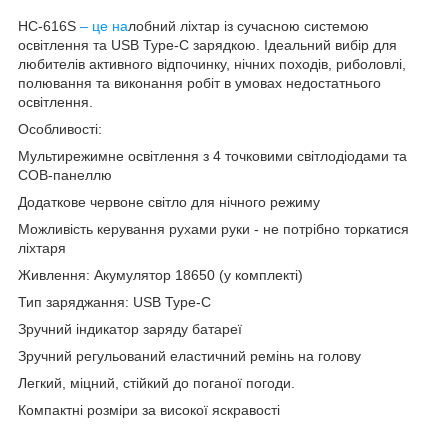
HC-616S
– це на
лобний ліхтар із сучасною системою
освітлення та USB Type-C зарядкою. Ідеальний вибір для
любителів активного відпочинку, нічних походів, риболовлі,
полювання та виконання робіт в умовах недостатнього
освітлення.
Особливості:
Мультирежимне освітлення з 4 точковими світлодіодами та
COB-панеллю
Додаткове червоне світло для нічного режиму
Можливість керування рухами руки - не потрібно торкатися
ліхтаря
Живлення: Акумулятор 18650 (у комплекті)
Тип заряджання: USB Type-C
Зручний індикатор заряду батареї
Зручний регульований еластичний ремінь на голову
Легкий, міцний, стійкий до поганої погоди.
Компактні розміри за високої яскравості