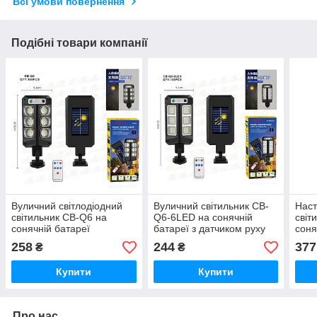
Всі умови повернення
Подібні товари компанії
Вуличний світлодіодний
Вуличний світильник CB-
Наст
світильник CB-Q6 на
Q6-6LED на сонячній
світ
сонячній батареї
батареї з датчиком руху
соня
258
244
377
₴
₴
Купити
Купити
Про нас