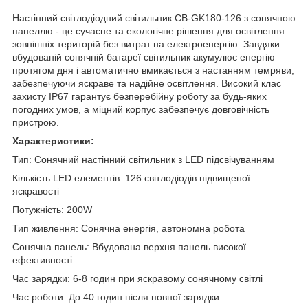
Настінний світлодіодний світильник CB-GK180-126 з сонячною
панеллю - це сучасне та екологічне рішення для освітлення
зовнішніх територій без витрат на електроенергію. Завдяки
вбудованій сонячній батареї світильник акумулює енергію
протягом дня і автоматично вмикається з настанням темряви,
забезпечуючи яскраве та надійне освітлення. Високий клас
захисту IP67 гарантує безперебійну роботу за будь-яких
погодних умов, а міцний корпус забезпечує довговічність
пристрою.
Характеристики:
Тип: Сонячний настінний світильник з LED підсвічуванням
Кількість LED елементів: 126 світлодіодів підвищеної
яскравості
Потужність: 200W
Тип живлення: Сонячна енергія, автономна робота
Сонячна панель: Вбудована верхня панель високої
ефективності
Час зарядки: 6-8 годин при яскравому сонячному світлі
Час роботи: До 40 годин після повної зарядки