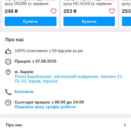
руху D528E (є червоне
руху HC-615S (є червоне
руху
світло)
світло)
світ
248
253
253
₴
₴
Купити
Купити
Про нас
100% позитивних з 59 відгуків за рік
Працює з 07.08.2015
м. Харків
Ринок Барабашово, афганський майданчик, магазин 21-
П1-43, Харків, Україна
Контакти
Сьогодні працює з 08:00 до 14:00
Показати весь графік роботи
Про нас