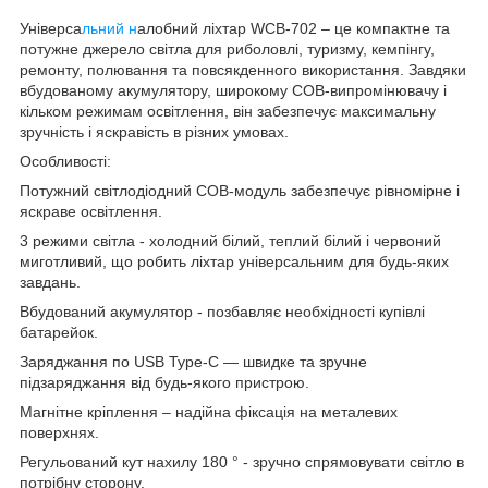
Універса
льний н
алобний ліхтар WCB-702 – це компактне та
потужне джерело світла для риболовлі, туризму, кемпінгу,
ремонту, полювання та повсякденного використання. Завдяки
вбудованому акумулятору, широкому COB-випромінювачу і
кільком режимам освітлення, він забезпечує максимальну
зручність і яскравість в різних умовах.
Особливості:
Потужний світлодіодний COB-модуль забезпечує рівномірне і
яскраве освітлення.
3 режими світла - холодний білий, теплий білий і червоний
миготливий, що робить ліхтар універсальним для будь-яких
завдань.
Вбудований акумулятор - позбавляє необхідності купівлі
батарейок.
Заряджання по USB Type-C — швидке та зручне
підзаряджання від будь-якого пристрою.
Магнітне кріплення – надійна фіксація на металевих
поверхнях.
Регульований кут нахилу 180 ° - зручно спрямовувати світло в
потрібну сторону.