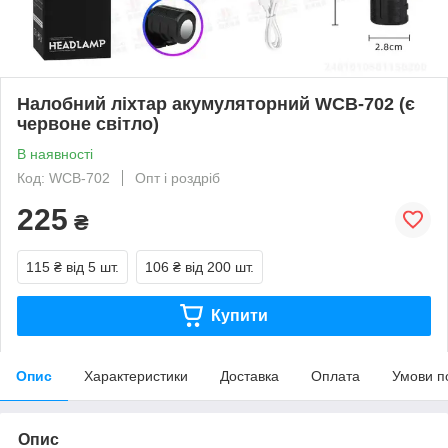
Налобний ліхтар акумуляторний WCB-702 (є
червоне світло)
В наявності
Код: WCB-702
Опт і роздріб
225
₴
115 ₴
від 5 шт.
106 ₴
від 200 шт.
Купити
Опис
Характеристики
Доставка
Оплата
Умови п
Опис