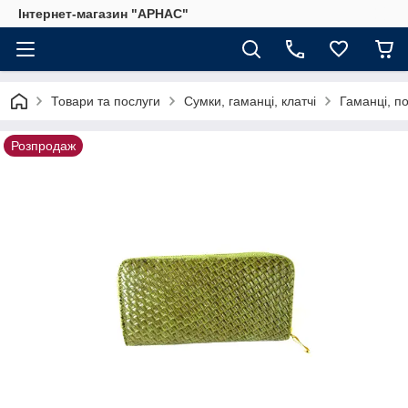
Інтернет-магазин "АРНАС"
Товари та послуги
Сумки, гаманці, клатчі
Гаманці, п
Розпродаж