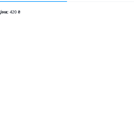
іна:
420 ₴