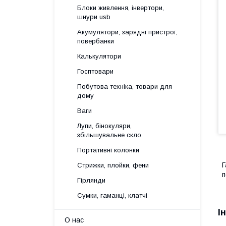
Блоки живлення, інвертори,
шнури usb
Акумулятори, зарядні пристрої,
повербанки
Калькулятори
Госптовари
Побутова техніка, товари для
дому
Ваги
Лупи, бінокуляри,
збільшувальне скло
Портативні колонки
Г
Стрижки, плойки, фени
п
Гірлянди
Сумки, гаманці, клатчі
І
О нас