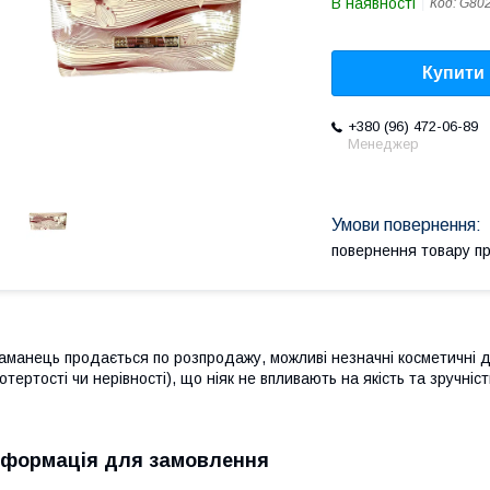
В наявності
Код:
G80
Купити
+380 (96) 472-06-89
Менеджер
повернення товару п
аманець продається по розпродажу, можливі незначні косметичні де
отертості чи нерівності), що ніяк не впливають на якість та зручніс
нформація для замовлення