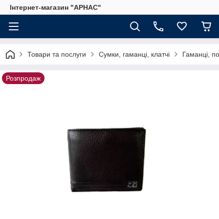
Інтернет-магазин "АРНАС"
Товари та послуги
Сумки, гаманці, клатчі
Гаманці, п
Розпродаж