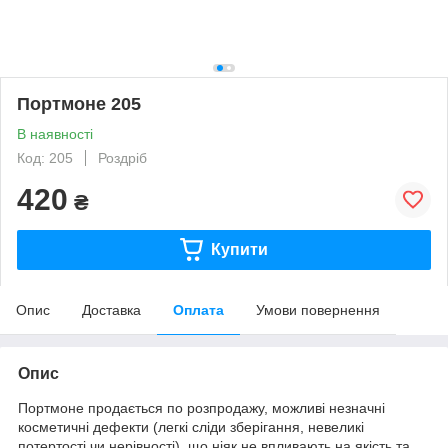
Портмоне 205
В наявності
Код: 205
Роздріб
420
₴
Купити
Опис
Доставка
Оплата
Умови повернення
Опис
Портмоне продається по розпродажу, можливі незначні
косметичні дефекти (легкі сліди зберігання, невеликі
потертості чи нерівності), що ніяк не впливають на якість та