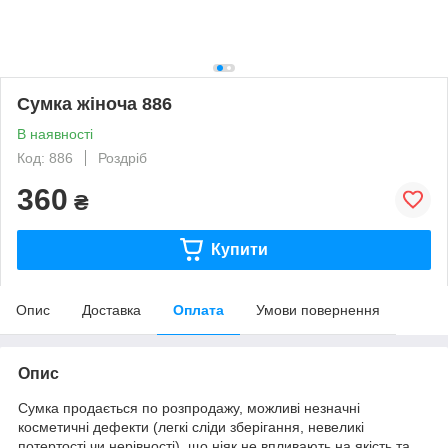
Сумка жіноча 886
В наявності
Код: 886
Роздріб
360
₴
Купити
Опис
Доставка
Оплата
Умови повернення
Опис
Сумка продається по розпродажу, можливі незначні
косметичні дефекти (легкі сліди зберігання, невеликі
потертості чи нерівності), що ніяк не впливають на якість та