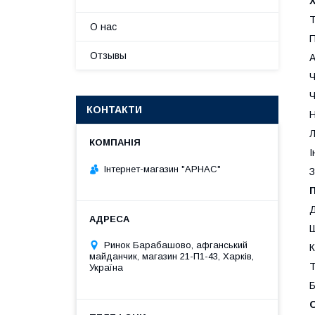
Т
О нас
П
Отзывы
А
Ч
Ч
КОНТАКТИ
Н
Л
І
Інтернет-магазин "АРНАС"
З
Д
Ш
Ринок Барабашово, афганський
К
майданчик, магазин 21-П1-43, Харків,
Т
Україна
Б
О