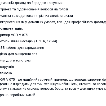
омашній догляд за бородою та вусами
трижка та підрівнювання волосся на голові
кантка та моделювання різних стилів стрижки
икористання як у домашніх умовах, так і для професійного догляд
Комплектація:
ример VGR V-075
отири змінні насадки (1, 3, 6, 12 мм)
SB-кабель для заряджання
ітка для очищення лез
лія для мастил лез
нструкція
паковка
GR V-075 - це надійний і зручний триммер, що володіє широким фу
деально підходить для тих, хто цінує мобільність, стежить за часо
очну та акуратну стрижку волосся, борід та вусів у домашніх умовах
раїна-виробник: Китай