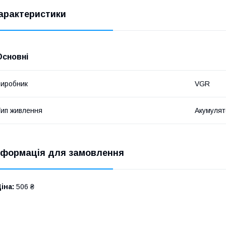
арактеристики
Основні
иробник
VGR
ип живлення
Акумулят
нформація для замовлення
іна:
506 ₴