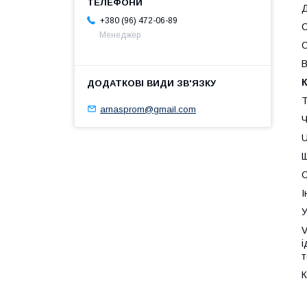
Д
+380 (96) 472-06-89
С
Менеджер
О
В
Т
arnasprom@gmail.com
Ч
U
Щ
О
І
У
V
і
т
К