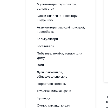
Мультиметри, термометри,
вольтметри
Блоки живлення, інвертори,
шнури usb
Акумулятори, зарядні пристрої,
повербанки
Калькулятори
Госптовари
Побутова техніка, товари для
дому
Ваги
Лупи, бінокуляри,
збільшувальне скло
Портативні колонки
Стрижки, плойки, фени
Т
Гірлянди
с
Сумки, гаманці, клатчі