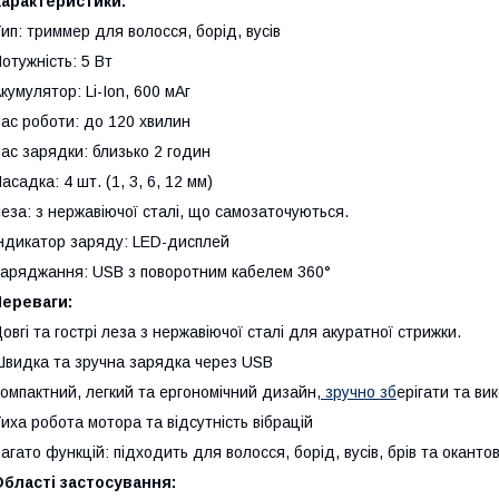
Характеристики:
ип: триммер для волосся, борід, вусів
отужність: 5 Вт
кумулятор: Li-Ion, 600 мАг
ас роботи: до 120 хвилин
ас зарядки: близько 2 годин
асадка: 4 шт. (1, 3, 6, 12 мм)
еза: з нержавіючої сталі, що самозаточуються.
ндикатор заряду: LED-дисплей
аряджання: USB з поворотним кабелем 360°
Переваги:
овгі та гострі леза з нержавіючої сталі для акуратної стрижки.
видка та зручна зарядка через USB
омпактний, легкий та ергономічний дизайн,
зручно зб
ерігати та ви
иха робота мотора та відсутність вібрацій
агато функцій: підходить для волосся, борід, вусів, брів та окантов
бласті застосування: