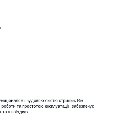
у.
нкціоналом і чудовою якістю стрижки. Він
м роботи та простотою експлуатації, забезпечує
 та у поїздках.