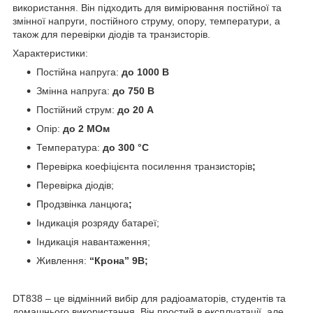
використання. Він підходить для вимірювання постійної та
змінної напруги, постійного струму, опору, температури, а
також для перевірки діодів та транзисторів.
Характеристики:
Постійна напруга:
до 1000 В
Змінна напруга:
до 750 В
Постійний струм:
до 20 А
Опір:
до 2 МОм
Температура:
до 300 °C
Перевірка коефіцієнта посилення транзисторів
;
Перевірка діодів;
Продзвінка ланцюга
;
Індикація розряду батареї;
Індикація навантаження;
Живлення:
“Крона” 9В;
DT838 – це відмінний вибір для радіоаматорів, студентів та
домашнього використання. Він простий в експлуатації, але