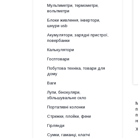
Мультиметри, термометри,
вольтметри
Блоки живлення, інвертори,
шнури usb
Акумулятори, зарядні пристрої,
повербанки
Калькулятори
Госптовари
Побутова техніка, товари для
дому
Ваги
Лупи, бінокуляри,
збільшувальне скло
М
Портативні колонки
п
п
Стрижки, плойки, фени
н
Гірлянди
Х
Сумки, гаманці, клатчі