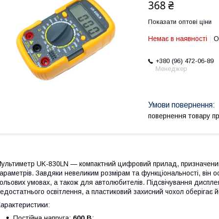
368 ₴
Показати оптові ціни
Немає в наявності
О
+380 (96) 472-06-89
Менеджер
повернення товару п
ультиметр UK-830LN — компактний цифровий прилад, призначений
араметрів. Завдяки невеликим розмірам та функціональності, він о
ольових умовах, а також для автолюбителів. Підсвічування диспле
едостатнього освітлення, а пластиковий захисний чохол оберігає йо
арактеристики:
Постійна напруга:
600 В
;