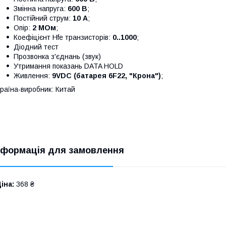
Змінна напруга:
600 В
;
Постійний струм:
10 А
;
Опір:
2 МОм
;
Коефіцієнт Hfe транзисторів:
0..1000
;
Діодний тест
Прозвонка з'єднань (звук)
Утримання показань DATA HOLD
Живлення:
9VDC (батарея 6F22, "Крона")
;
раїна-виробник: Китай
нформація для замовлення
іна:
368 ₴