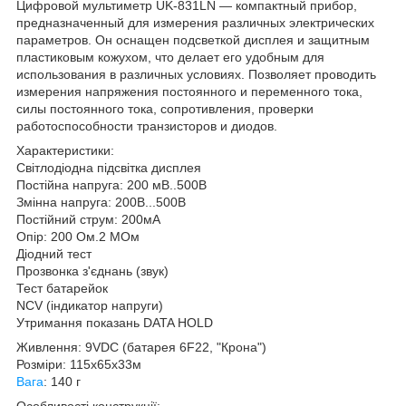
Цифровой мультиметр UK-831LN — компактный прибор,
предназначенный для измерения различных электрических
параметров. Он оснащен подсветкой дисплея и защитным
пластиковым кожухом, что делает его удобным для
использования в различных условиях. Позволяет проводить
измерения напряжения постоянного и переменного тока,
силы постоянного тока, сопротивления, проверки
работоспособности транзисторов и диодов.
Характеристики:
Світлодіодна підсвітка дисплея
Постійна напруга: 200 мВ..500В
Змінна напруга: 200В...500В
Постійний струм: 200мА
Опір: 200 Ом.2 МОм
Діодний тест
Прозвонка з'єднань (звук)
Тест батарейок
NCV (індикатор напруги)
Утримання показань DATA HOLD
Живлення: 9VDC (батарея 6F22, "Крона")
Розміри: 115х65х33м
Вага
: 140 г
Особливості конструкції: