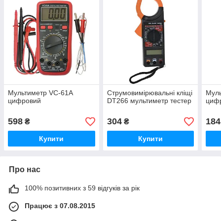
Мультиметр VC-61A
Струмовимірювальні кліщі
Мул
цифровий
DT266 мультиметр тестер
циф
598
304
184
₴
₴
Купити
Купити
Про нас
100% позитивних з 59 відгуків за рік
Працює з 07.08.2015