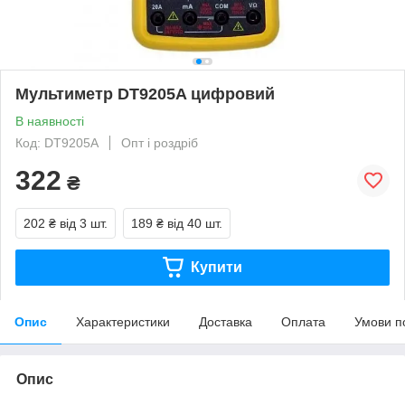
Мультиметр DT9205A цифровий
В наявності
Код: DT9205A
Опт і роздріб
322
₴
202 ₴
від 3 шт.
189 ₴
від 40 шт.
Купити
Опис
Характеристики
Доставка
Оплата
Умови п
Опис