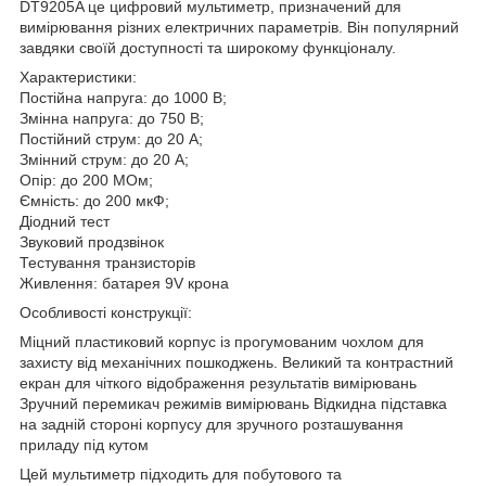
DT9205A це цифровий мультиметр, призначений для
вимірювання різних електричних параметрів. Він популярний
завдяки своїй доступності та широкому функціоналу.
Характеристики:
Постійна напруга: до 1000 В;
Змінна напруга: до 750 В;
Постійний струм: до 20 А;
Змінний струм: до 20 А;
Опір: до 200 МОм;
Ємність: до 200 мкФ;
Діодний тест
Звуковий продзвінок
Тестування транзисторів
Живлення: батарея 9V крона
Особливості конструкції:
Міцний пластиковий корпус із прогумованим чохлом для
захисту від механічних пошкоджень. Великий та контрастний
екран для чіткого відображення результатів вимірювань
Зручний перемикач режимів вимірювань Відкидна підставка
на задній стороні корпусу для зручного розташування
приладу під кутом
Цей мультиметр підходить для побутового та