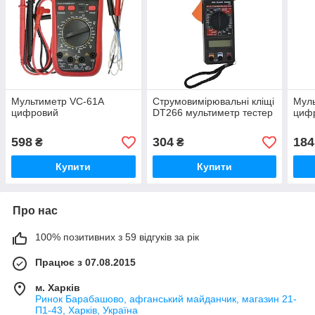
Мультиметр VC-61A
Струмовимірювальні кліщі
Мул
цифровий
DT266 мультиметр тестер
циф
598
304
184
₴
₴
Купити
Купити
Про нас
100% позитивних з 59 відгуків за рік
Працює з 07.08.2015
м. Харків
Ринок Барабашово, афганський майданчик, магазин 21-
П1-43, Харків, Україна