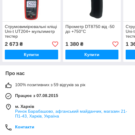
Струмовимірювальні кліщі
Пірометр DT8750 від -50
Стру
Uni-t UT204+ мультиметр
до +750°C
Uni-
тестер
тест
2 673
1 380
1 3
₴
₴
Купити
Купити
Про нас
100% позитивних з 59 відгуків за рік
Працює з 07.08.2015
м. Харків
Ринок Барабашово, афганський майданчик, магазин 21-
П1-43, Харків, Україна
Контакти