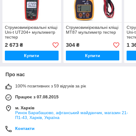
Струмовимірювальні кліщі
Струмовимірювальні кліщі
Стру
Uni-t UT204+ мультиметр
MT87 мультиметр тестер
Uni-
тестер
тест
2 673
304
1 3
₴
₴
Купити
Купити
Про нас
100% позитивних з 59 відгуків за рік
Працює з 07.08.2015
м. Харків
Ринок Барабашово, афганський майданчик, магазин 21-
П1-43, Харків, Україна
Контакти