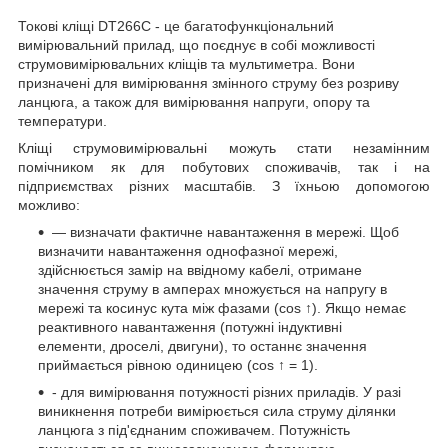
Токові кліщі DT266C - це багатофункціональний
вимірювальний прилад, що поєднує в собі можливості
струмовимірювальних кліщів та мультиметра. Вони
призначені для вимірювання змінного струму без розриву
ланцюга, а також для вимірювання напруги, опору та
температури.
Кліщі струмовимірювальні можуть стати незамінним
помічником як для побутових споживачів, так і на
підприємствах різних масштабів. З їхньою допомогою
можливо:
— визначати фактичне навантаження в мережі. Щоб
визначити навантаження однофазної мережі,
здійснюється замір на ввідному кабелі, отримане
значення струму в амперах множується на напругу в
мережі та косинус кута між фазами (cos ↑). Якщо немає
реактивного навантаження (потужні індуктивні
елементи, дроселі, двигуни), то останнє значення
приймається рівною одиницею (cos ↑ = 1).
- для вимірювання потужності різних приладів. У разі
виникнення потреби вимірюється сила струму ділянки
ланцюга з під'єднаним споживачем. Потужність