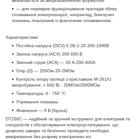
визначається за вищезазначеною формулою.
— для перевірки функціонування приладів обліку
споживання електроенергії, наприклад, блискучих
показань лічильників із фактичним споживанням.
Характеристики:
Постійна напруга (DCV) 0.2В-2-20-200-1000В
Змінна напруга (ACV) 200-600 В
Змінний струм (ACA) — 20 А-200-400А
Опір (Ω) — 200Ом-20-2МОм
Контроль опору ізоляції з приставкою М-261/U
випробування. = 500 В/ - 20МОм/2000МОм
Температура: 0 - 750 °С
Утримання показань
Живлення — 9 В (Крона)
DT266C — надійний та зручний інструмент для електриків та
спеціалістів з обслуговування електроустаткування, що
дозволяє швидко та безпечно проводити необхідні
вимірювання без розриву електричних кіл.