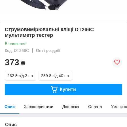
Струмовимірювальні кліщі DT266C
мультиметр тестер
В наявності
Код: DT266C
Опт і роздріб
373
₴
262 ₴
від 2 шт.
239 ₴
від 40 шт.
Купити
Опис
Характеристики
Доставка
Оплата
Умови п
Опис