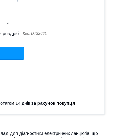
в роздріб
Код:
DT3266L
ротягом 14 днів
за рахунок покупця
илад для діагностики електричних ланцюгів, що