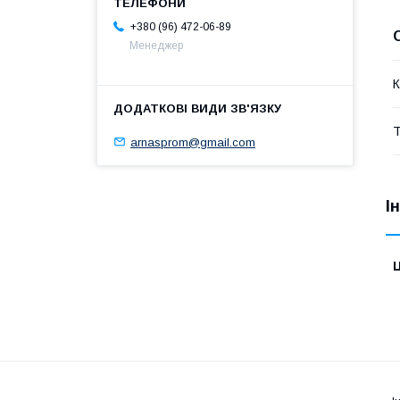
+380 (96) 472-06-89
Менеджер
К
Т
arnasprom@gmail.com
І
Ц