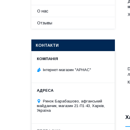
д
м
О нас
Х
Отзывы
КОНТАКТИ
D
Інтернет-магазин "АРНАС"
л
К
Ринок Барабашово, афганський
майданчик, магазин 21-П1-43, Харків,
Україна
Х