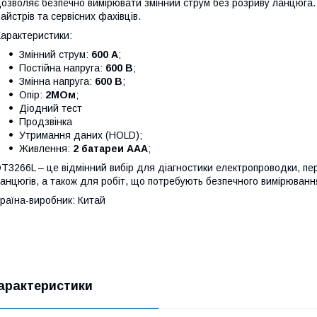
озволяє безпечно вимірювати змінний струм без розриву ланцюга.
айстрів та сервісних фахівців.
арактеристики:
Змінний струм:
600 А
;
Постійна напруга:
600 В
;
Змінна напруга:
600 В
;
Опір:
2МОм
;
Діодний тест
Продзвінка
Утримання даних (HOLD);
Живлення:
2 батареи ААА
;
T3266L – це відмінний вибір для діагностики електропроводки, пе
анцюгів, а також для робіт, що потребують безпечного вимірюванн
раїна-виробник: Китай
арактеристики