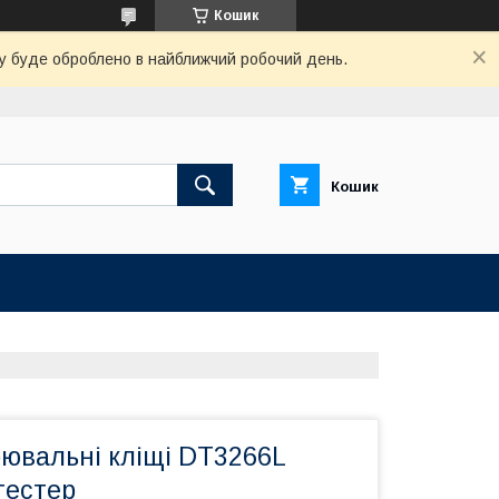
Кошик
вку буде оброблено в найближчий робочий день.
Кошик
ювальні кліщі DT3266L
тестер