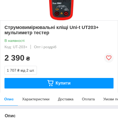
Струмовимірювальні кліщі Uni-t UT203+
мультиметр тестер
В наявності
Код: UT-203+
Опт і роздріб
2 390
₴
1 707 ₴
від 2 шт.
Купити
Опис
Характеристики
Доставка
Оплата
Умови п
Опис