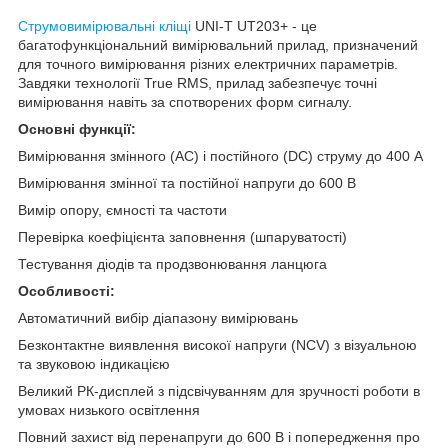
Струмовимірювальні кліщі
UNI-T UT203+ - це
багатофункціональний вимірювальний прилад, призначений
для точного вимірювання різних електричних параметрів.
Завдяки технології True RMS, прилад забезпечує точні
вимірювання навіть за спотворених форм сигналу.
Основні функції:
Вимірювання змінного (AC) і постійного (DC) струму до 400 А
Вимірювання змінної та постійної напруги до 600 В
Вимір опору, ємності та частоти
Перевірка коефіцієнта заповнення (шпаруватості)
Тестування діодів та продзвонювання ланцюга
Особливості:
Автоматичний вибір діапазону вимірювань
Безконтактне виявлення високої напруги (NCV) з візуальною
та звуковою індикацією
Великий РК-дисплей з підсвічуванням для зручності роботи в
умовах низького освітлення
Повний захист від перенапруги до 600 В і попередження про