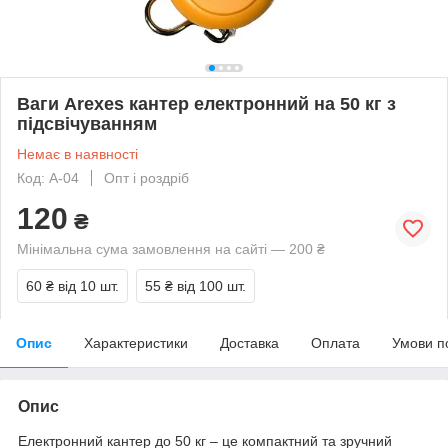
Ваги Arexes кантер електронний на 50 кг з
підсвічуванням
Немає в наявності
Код: A-04
Опт і роздріб
120
₴
Мінімальна сума замовлення на сайті — 200 ₴
60 ₴
від 10 шт.
55 ₴
від 100 шт.
Опис
Характеристики
Доставка
Оплата
Умови п
Опис
Електронний кантер до 50 кг – це компактний та зручний