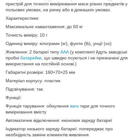
пристрій для точного вимірювання маси різних предметів у
польових умовах, на ринку або в домашніх умовах.
Характеристики:
Максимальне навантаження: до 50 кг
Точність виміру: 10 г
Одиниці виміру: кілограми (кг), фунти (lb), унції (oz)
Живлення: 2 батареї типу
AAA
(у комплекті йдуть заводські
пробні
батарейки
, що швидко псуються і не призначені для
використання на постійній основі.)
Габаритні розміри: 160×70×25 мм
Матеріал корпусу: пластик
Підсвічування: так
Функції:
Функція тарування: обнулення
ваги
тари для точного
вимірювання вмісту
Автоматичне відключення: економія заряду батареї
Індикатор низького заряду батареї: попереджає про
необхідність заміни елементів живлення