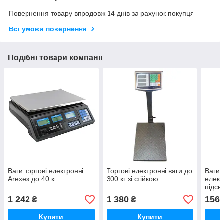
Повернення товару впродовж 14 днів за рахунок покупця
Всі умови повернення
Подібні товари компанії
Ваги торгові електронні
Торгові електронні ваги до
Ваги
Arexes до 40 кг
300 кг зі стійкою
елек
підс
1 242
1 380
156
₴
₴
Купити
Купити