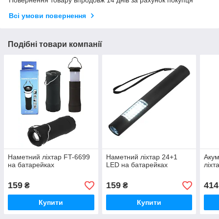
Всі умови повернення
Подібні товари компанії
Наметний ліхтар FT-6699
Наметний ліхтар 24+1
Акум
на батарейках
LED на батарейках
ліхт
159
159
414
₴
₴
Купити
Купити