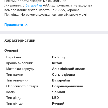
Режими роботи ліхтаря: максимальний
Живлення: 3
батарейки
ААА (до комплекту не входять)
Комплектація: ліхтар, касета на 3 ААА, коробка.
Примітка: Не рекомендується світити ліхтарем у вічі.
Приховати
Характеристики
Основні
Виробник
Bailong
Країна виробник
Китай
Матеріал корпусу
Алюмінієвий сплав
Тип лампи
Світлодіодна
Тип живлення
Батарейки
Особливості ліхтаря
Водонепроникний
Колір
Чорний
Тип діода
LED
Тип ліхтаря
Ручний