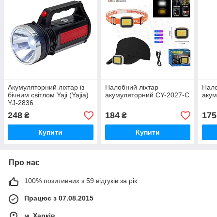
Акумуляторний ліхтар із
Налобний ліхтар
Нало
бічним світлом Yaji (Yajia)
акумуляторний CY-2027-C
акум
YJ-2836
248
184
175
₴
₴
Купити
Купити
Про нас
100% позитивних з 59 відгуків за рік
Працює з 07.08.2015
м. Харків