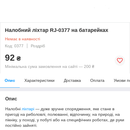
Налобний ліхтар RJ-0377 на батарейках
Немає в наявності
Код: 0377
Роздріб
92
₴
Мінімальна сума замовлення на сайті — 200 ₴
Опис
Характеристики
Доставка
Оплата
Умови п
Опис
Налобні
ліхтарі
— дуже зручне спорядження, яке стане в
пригоді на риболовлі, полюванні, відпочинку, на природі, на
пікніку, у поході, у побуті або на специфічних роботах, де руки
постійно зайняті.