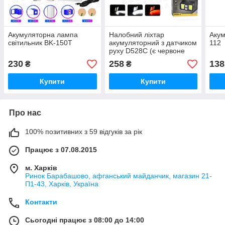
Акумуляторна лампа
Налобний ліхтар
Акум
світильник BK-150T
акумуляторний з датчиком
112
руху D528C (є червоне
світло)
230
258
138
₴
₴
Купити
Купити
Про нас
100% позитивних з 59 відгуків за рік
Працює з 07.08.2015
м. Харків
Ринок Барабашово, афганський майданчик, магазин 21-
П1-43, Харків, Україна
Контакти
Сьогодні працює з 08:00 до 14:00