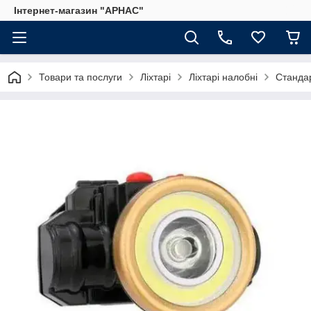
Інтернет-магазин "АРНАС"
Товари та послуги
Ліхтарі
Ліхтарі налобні
Станда