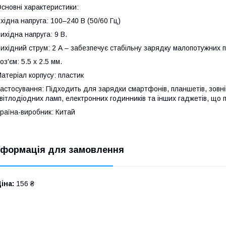
сновні характеристики:
хідна напруга: 100–240 В (50/60 Гц)
ихідна напруга: 9 В.
ихідний струм: 2 А – забезпечує стабільну зарядку малопотужних п
оз'єм: 5.5 x 2.5 мм.
атеріал корпусу: пластик
астосування: Підходить для зарядки смартфонів, планшетів, зовніш
вітлодіодних ламп, електронних годинників та інших гаджетів, що 
раїна-виробник: Китай
нформація для замовлення
іна:
156 ₴