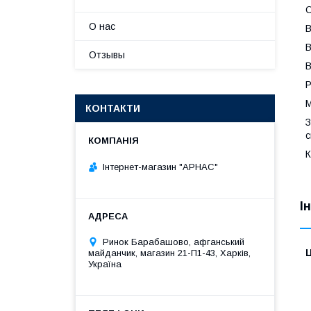
О
О нас
В
В
Отзывы
В
Р
М
КОНТАКТИ
З
с
К
Інтернет-магазин "АРНАС"
І
Ринок Барабашово, афганський
Ц
майданчик, магазин 21-П1-43, Харків,
Україна