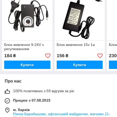
Блок живлення 9-24V з
Блок живлення 15v 1a
Блок
регулюванням
184
156
230
₴
₴
Купити
Купити
Про нас
100% позитивних з 59 відгуків за рік
Працює з 07.08.2015
м. Харків
Ринок Барабашово, афганський майданчик, магазин 21-