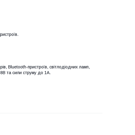
ристроїв.
ів, Bluetooth-пристроїв, світлодіодних ламп,
8В та сили струму до 1А.