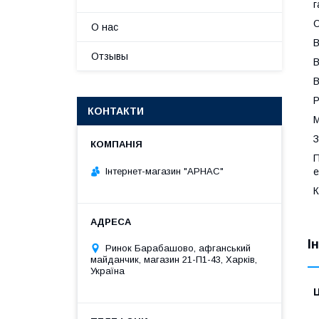
г
О
О нас
В
Отзывы
В
В
Р
КОНТАКТИ
М
З
П
Інтернет-магазин "АРНАС"
е
К
І
Ринок Барабашово, афганський
майданчик, магазин 21-П1-43, Харків,
Україна
Ц