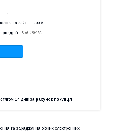
лення на сайті — 200 ₴
в роздріб
Код:
18V 1A
ротягом 14 днів
за рахунок покупця
лення та заряджання різних електронних